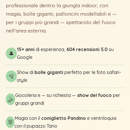
professionale dentro la giungla indoor, con
magia, bolle giganti, palloncini modellabili e —
per i gruppi più grandi — spettacolo del fuoco
nell'area esterna.
15+ anni
di esperienza,
604 recensioni 5.0
su
🎩
Google
Show di
bolle giganti
perfetto per le foto safari-
🫧
style
Giocoleria e — su richiesta —
show del fuoco
per
🤹
gruppi grandi
Magia con il
coniglietto Pandino
e ventriloquia
🐰
con il pupazzo Tano