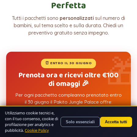
Perfetta
Tutti i pacchetti sono
personalizzati
sul numero di
bambini, sul tema scelto e sulla durata. Chiedi un
preventivo gratuito senza impegno.

⏰ ENTRO IL 30 GIUGNO
Prenota ora e ricevi oltre €100
di omaggi 🎉
Per ogni pacchetto compleanno prenotato entro
il 30 giugno il Pakito Jungle Palace offre:
🎭 mascotte a scelta · 🍿 pop-corn per tutti i
Utilizziamo cookie tecnici e,
bambini · 📸 servizio fotografico completo
con il tuo consenso, cookie di
Solo essenziali
Accetta tutti
(foto inviate via WhatsApp ai genitori) · 🎁 gift
profilazione per analytics e
card da €20 al festeggiato
pubblicità.
Cookie Policy