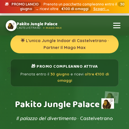
🎁
PROMO LANCIO
· Prenota un pacchetto compleanno entro il
30
giugno
→ ricevi oltre
€100 di omaggi
Scopri →
Location
›
Pakito Jungle Palace Castelvetrano
Pakito Jungle Palace
CASTELVETRANO ·
× MAGO MAX
🌟 L'unica Jungle Indoor di Castelvetrano ·
Partner Il Mago Max
🎁 PROMO COMPLEANNO ATTIVA
🌴
Prenota entro il
30 giugno
e ricevi
oltre €100 di
📍 Viale Roma 71 · Castelvetrano (TP)
omaggi
★★★★★
4.9/5 · 234 recensioni Google
PAKITO JUNGLE PALACE
Pakito Jungle Palace
Il palazzo del divertimento
· Castelvetrano