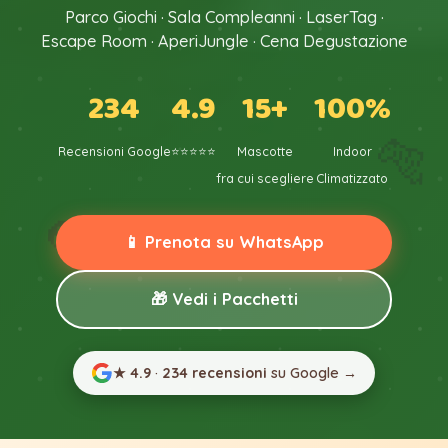
Parco Giochi · Sala Compleanni · LaserTag ·
Escape Room · AperiJungle · Cena Degustazione
234
4.9
15+
100%
🐅
Recensioni Google
⭐⭐⭐⭐⭐
Mascotte
Indoor
fra cui scegliere
Climatizzato
🦜
📱 Prenota su WhatsApp
🎁 Vedi i Pacchetti
★ 4.9
·
234 recensioni
su Google →